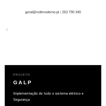
geral@voltmoderno.pt
|
263 790 340
PROJETO
GALP
Implementação de todo o sistema elétrico e
Segurança