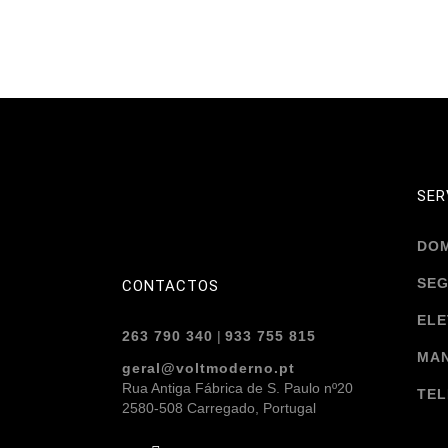
SER
DO
SE
CONTACTOS
ELE
263 790 340
|
933 755 815
MA
geral@voltmoderno.pt
Rua Antiga Fábrica de S. Paulo nº20
TE
2580-508 Carregado, Portugal