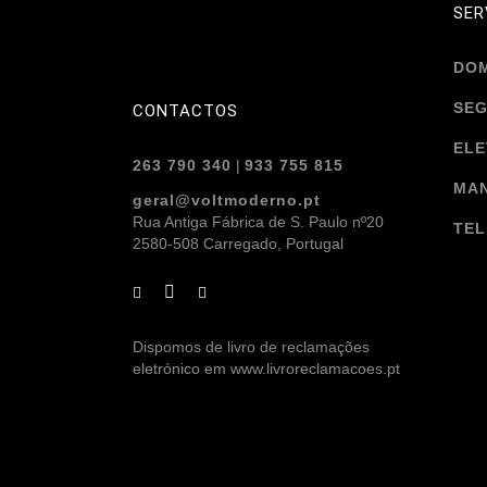
SER
DO
SE
CONTACTOS
ELE
263 790 340
|
933 755 815
MA
geral@voltmoderno.pt
Rua Antiga Fábrica de S. Paulo nº20
TE
2580-508 Carregado, Portugal
Dispomos de livro de reclamações
eletrónico em www.livroreclamacoes.pt